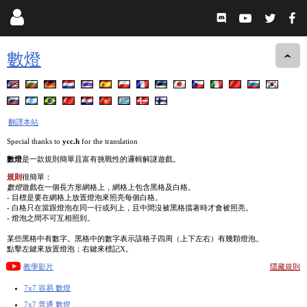
數燈
翻譯本站
Special thanks to
ycc.h
for the translation
數燈
是一款規則簡單且富有挑戰性的邏輯解謎遊戲。
規則
很簡單：
數燈
遊戲在一個長方形網格上，網格上包含黑格及白格。
- 目標是要在網格上放置燈泡來照亮每個白格。
- 白格只在當跟燈泡在同一行或列上，且中間沒被黑格擋著時才會被照亮。
- 燈泡之間不可互相照到。
某些黑格中有數字。黑格中的數字表示該格子四周（上下左右）有幾顆燈泡。
點擊左鍵來放置燈泡；右鍵來標記X。
教學影片
隱藏規則
7x7 容易 數燈
7x7 普通 數燈