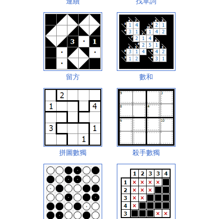
連續
找單詞
留方
數和
拼圖數獨
殺手數獨