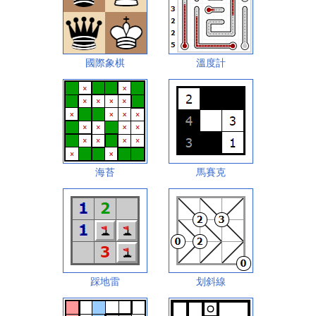
國際象棋
溫度計
海苔
馬賽克
踩地雷
划斜線