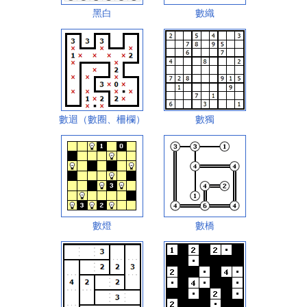
黑白
數織
數迴（數圈、柵欄）
數獨
數燈
數橋