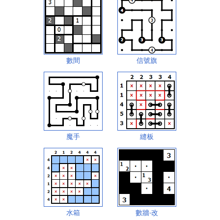
數間
信號旗
魔手
縫板
水箱
數牆‧改