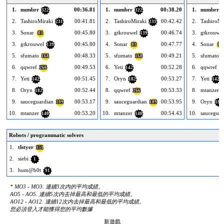
1.
numbrr
00:36.81
1.
numbrr
00:38.20
1.
numbrr
322
322
3
2.
TashiroMiraki
00:41.81
2.
TashiroMiraki
00:42.42
2.
TashiroMi
231
231
3.
Sonar
00:45.80
3.
gtkrouwel
00:46.74
3.
gtkrouwel
83
139
3.
gtkrouwel
00:45.80
4.
Sonar
00:47.77
4.
Sonar
139
83
83
5.
sfumato
00:48.33
5.
sfumato
00:49.21
5.
sfumato
168
168
1
6.
qqwref
00:49.53
6.
Yeti
00:52.28
6.
qqwref
266
142
2
7.
Yeti
00:51.45
7.
Oryn
00:53.27
7.
Yeti
142
182
142
8.
Oryn
00:52.44
8.
qqwref
00:53.33
8.
mtanzer
182
266
1
9.
sauceguardian
00:53.17
9.
sauceguardian
00:53.95
9.
Oryn
109
109
182
10.
mtanzer
00:53.20
10.
mtanzer
00:54.43
10.
sauceguar
140
140
Robots / programmatic solvers
1.
tlstyer
151
2.
siebi
1
3.
hum@b0t
91
* MO3 - MO3. 連續3次内的平均成績。
AO5 - AO5. 連續5次内去掉最高和最低的平均成績。
AO12 - AO12. 連續12次内去掉最高和最低的平均成績。
您必須登入才能獲得您的平均數據
新遊戲