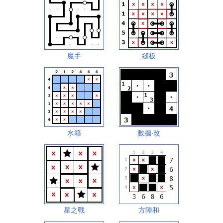
魔手
縫板
水箱
數牆‧改
星之戰
方陣和