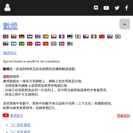
數燈
翻譯本站
Special thanks to
ycc.h
for the translation
數燈
是一款規則簡單且富有挑戰性的邏輯解謎遊戲。
規則
很簡單：
數燈
遊戲在一個長方形網格上，網格上包含黑格及白格。
- 目標是要在網格上放置燈泡來照亮每個白格。
- 白格只在當跟燈泡在同一行或列上，且中間沒被黑格擋著時才會被照亮。
- 燈泡之間不可互相照到。
某些黑格中有數字。黑格中的數字表示該格子四周（上下左右）有幾顆燈泡。
點擊左鍵來放置燈泡；右鍵來標記X。
教學影片
隱藏規則
7x7 容易 數燈
7x7 普通 數燈