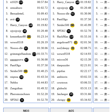
3.
tt1029
00:57.84
3.
Harry_Canyon
01:19.82
3.
--- 無 ---
132
148
4.
zenzaburo
01:02.72
4.
ojyojyojy
01:20.48
4.
--- 無 ---
48
5.
BernadetteL
01:09.43
5.
Noooo-dle
01:30.06
5.
--- 無 ---
65
6.
avit
01:14.63
6.
PaniOlga
01:37.50
6.
--- 無 ---
19
7.
Harry_Canyon
01:19.82
7.
Strider500
01:45.99
7.
--- 無 ---
148
121
8.
ojyojyojy
01:20.48
8.
SPTAU
01:52.70
8.
--- 無 ---
48
31
9.
kennethaw88
01:23.14
9.
HackMan
01:55.16
9.
--- 無 ---
159
124
10.
wowo0518
01:26.19
10.
angelrose971
02:01.56
10.
--- 無 ---
98
11.
Noooo-dle
01:30.06
11.
not2sleepy
02:08.75
11.
--- 無 ---
65
83
12.
grimmgirlfandom
01:33.71
12.
wowo0518
02:14.93
12.
--- 無 ---
173
13.
ggggguava
01:36.08
13.
miccos56
02:15.39
13.
--- 無 ---
87
14.
PaniOlga
01:37.50
14.
danpuzzler
02:21.01
14.
--- 無 ---
15.
Strider500
01:40.25
15.
pipifax
02:22.17
15.
--- 無 ---
121
16.
niqnna
01:43.54
16.
ambiorix
03:02.33
16.
--- 無 ---
18
17.
Nebbo
01:44.83
17.
cowtown
03:06.55
17.
--- 無 ---
18.
Zangzihan
01:49.32
18.
glubschi
03:31.13
18.
--- 無 ---
19.
PheromoneJones
01:52.20
19.
JanJaeger
03:31.66
19.
--- 無 ---
29
20.
SPTAU
01:52.70
20.
chrispy
05:34.92
20.
--- 無 ---
31
83
MO3
AO5