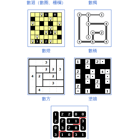
數迴（數圈、柵欄）
數獨
數燈
數橋
數方
塗牆