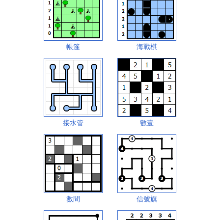
帳篷
海戰棋
接水管
數壹
數間
信號旗