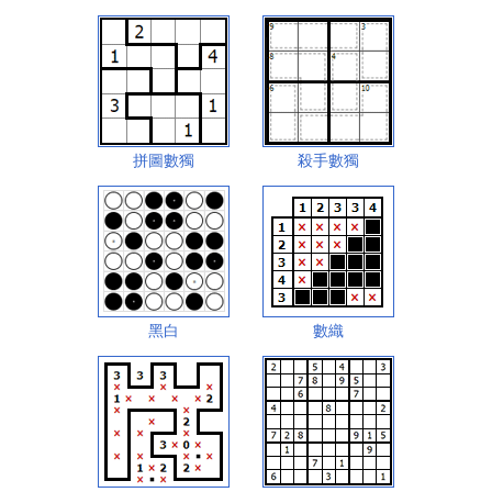
拼圖數獨
殺手數獨
黑白
數織